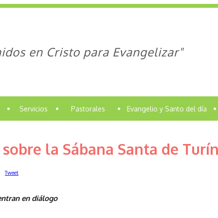
idos en Cristo para Evangelizar"
•
Servicios
•
Pastorales
•
Evangelio y Santo del día
•
a sobre la Sábana Santa de Turí
Tweet
entran en diálogo