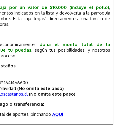
aja por un valor de $10.000 (incluye el pollo)
,
entos indicados en la lista y devolverla a la parroquia
embre. Esta caja llegará directamente a una familia de
oras.
r economicamente,
dona el monto total de la
que tu puedas
, según tus posibilidades, y nosotros
 proceso.
astaños
3
N° 1641466600
 Navidad
(No omita este paso)
oscastanos.cl
(No omita este paso)
pago o transferencia:
tal de aportes, pinchando
AQUÍ