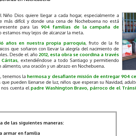
l Niño Dios quiere llegar a cada hogar, especialmente a
ce más difícil y donde una cena de Nochebuena no está
presente para las
904 familias de la campaña de
ro estamos muy lejos de alcanzar la meta.
36 años en nuestra propia parroquia
, fruto de la fe
aicos que soñaron con llevar la alegría del nacimiento de
ables. Desde el año
2012, esta obra se coordina a través
 Cáritas
, extendiéndose a todo Santiago y permitiendo
n alimento, una oración y un abrazo en Nochebuena.
d, tenemos la
hermosa y desafiante misión de entregar 904 c
as que pueden llenarse de luz, niños que esperan su Navidad, adu
 nos cuenta el
padre Washington Bravo, párroco de el Tránsi
a de las siguientes maneras:
ara armar en familia