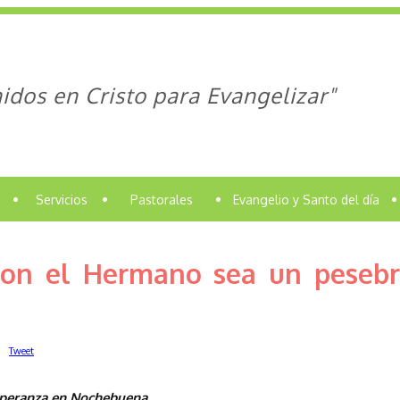
idos en Cristo para Evangelizar"
•
Servicios
•
Pastorales
•
Evangelio y Santo del día
•
on el Hermano sea un pesebr
Tweet
speranza en Nochebuena