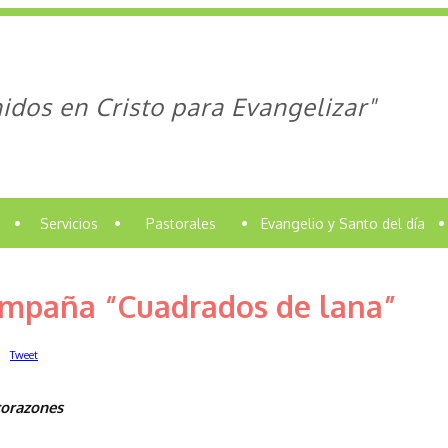
idos en Cristo para Evangelizar"
•
Servicios
•
Pastorales
•
Evangelio y Santo del día
•
ampaña “Cuadrados de lana”
Tweet
corazones