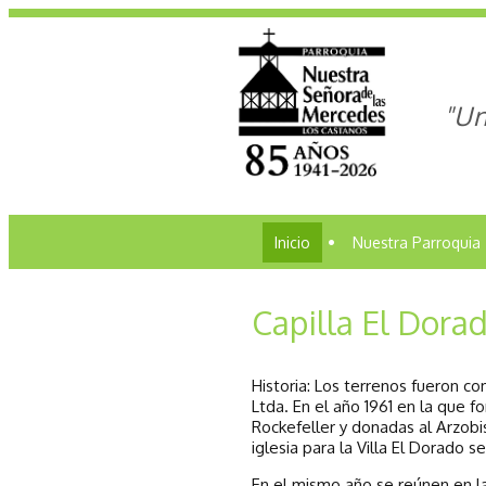
"Un
Inicio
•
Nuestra Parroquia
Capilla El Dora
Historia: Los terrenos fueron c
Ltda. En el año 1961 en la que 
Rockefeller y donadas al Arzobi
iglesia para la Villa El Dorado se
En el mismo año se reúnen en la