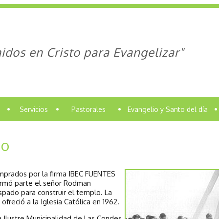
idos en Cristo para Evangelizar"
•
Servicios
•
Pastorales
•
Evangelio y Santo del día
•
do
omprados por la firma IBEC FUENTES
formó parte el señor Rodman
spado para construir el templo. La
 ofreció a la Iglesia Católica en 1962.
 Ilustre Municipalidad de Las Condes