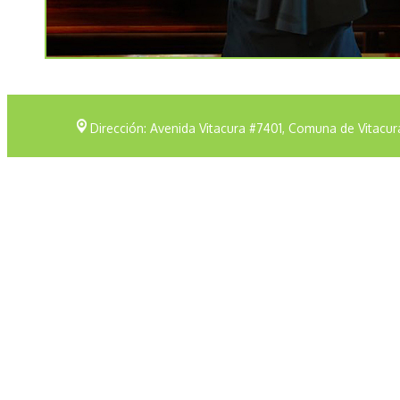
Dirección: Avenida Vitacura #7401, Comuna de Vitacur