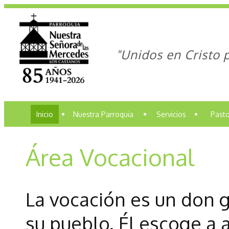
"Unidos en Cristo 
Inicio
•
Nuestra Parroquia
•
Servicios
•
Pasto
Área Vocacional
La vocación es un don g
su pueblo. Él escoge a