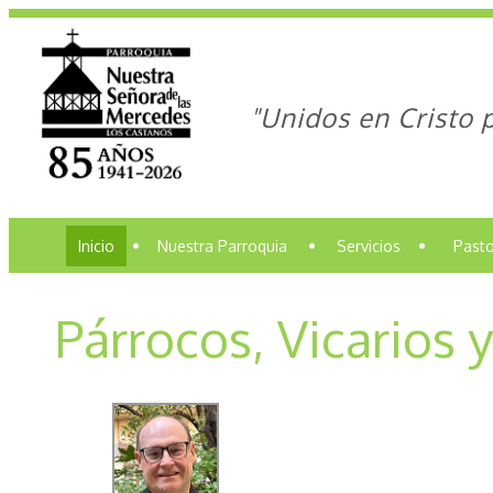
"Unidos en Cristo 
Inicio
•
Nuestra Parroquia
•
Servicios
•
Pasto
Párrocos, Vicarios 