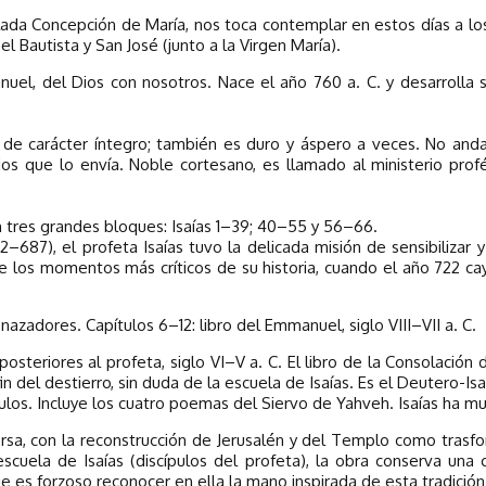
ada Concepción de María, nos toca contemplar en estos días a lo
 el Bautista y San José (junto a la Virgen María).
el, del Dios con nosotros. Nace el año 760 a. C. y desarrolla su
 de carácter íntegro; también es duro y áspero a veces. No and
s que lo envía. Noble cortesano, es llamado al ministerio proféti
n tres grandes bloques: Isaías 1–39; 40–55 y 56–66.
–687), el profeta Isaías tuvo la delicada misión de sensibilizar 
 los momentos más críticos de su historia, cuando el año 722 cayó
azadores. Capítulos 6–12: libro del Emmanuel, siglo VIII–VII a. C.
osteriores al profeta, siglo VI–V a. C. El libro de la Consolación d
in del destierro, sin duda de la escuela de Isaías. Es el Deutero-Isa
ulos. Incluye los cuatro poemas del Siervo de Yahveh. Isaías ha mu
sa, con la reconstrucción de Jerusalén y del Templo como trasfon
scuela de Isaías (discípulos del profeta), la obra conserva una 
 es forzoso reconocer en ella la mano inspirada de esta tradición 