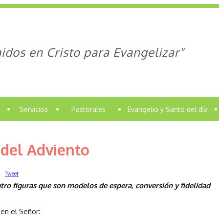
idos en Cristo para Evangelizar"
•
Servicios
•
Pastorales
•
Evangelio y Santo del día
•
 del Adviento
Tweet
tro figuras que son modelos de espera, conversión y fidelidad
en el Señor: