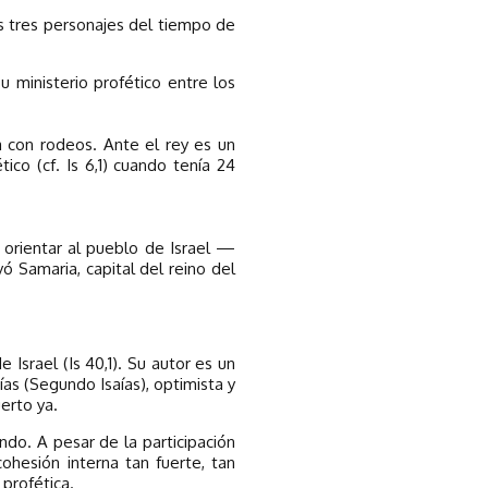
s tres personajes del tiempo de
 ministerio profético entre los
a con rodeos. Ante el rey es un
co (cf. Is 6,1) cuando tenía 24
y orientar al pueblo de Israel —
 Samaria, capital del reino del
e Israel (Is 40,1). Su autor es un
ías (Segundo Isaías), optimista y
erto ya.
do. A pesar de la participación
cohesión interna tan fuerte, tan
profética.