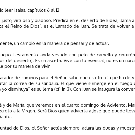
leer Isaías, capítulos 6 al 12.
usto, virtuoso y piadoso. Predica en el desierto de Judea, llama a 
a el Reino de Dios”, es el llamado de Juan. Se trata de volver a
mente, un cambio en la manera de pensar y de actuar.
ntiguo Testamento, anda vestido con pelo de camello y cinturón
os del desierto). Es un asceta. Vive con lo esencial; no es un narc
le por su manera de vivir.
eparador de caminos para el Señor; sabe que es otro el que ha de
atar la correa de su sandalia. El que viene sumerge en el fuego d
yo disminuya” es su lema (cf. Jn 3). Con Juan se inaugura la conve
sé y de María, que veremos en el cuarto domingo de Adviento. María
ecreto a la Virgen. Será Dios quien advierta a José que puede lleva
Santo.
untad de Dios, el Señor actúa siempre: aclara las dudas y muest