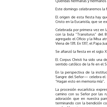
Queridas hermanas y hermanos 
Este domingo celebraremos la fie
El origen de esta fiesta hay q
Cristo en la Eucaristía, que se e
Celebrada por primera vez en la 
con la bula “Transiturus” del
agregado el Oficio y la Misa a
Viena de 1311. En 1317, el Papa Ju
Se afianzó la fiesta en el siglo
El Corpus Christi ha sido una d
sentido católico de la fe en el 
En la perspectiva de la instit
Sangre del Señor— celebra el mi
“Hagan esto en memoria mía”.
La procesión eucarística expre
camino con su Señor por las ru
adoración que en nuestra par
terminando con la bendición co