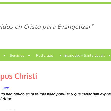
idos en Cristo para Evangelizar"
•
Servicios
•
Pastorales
•
Evangelio y Santo del día
•
rpus Christi
Tweet
ujo han tenido en la religiosidad popular y que mejor han expres
l Altar