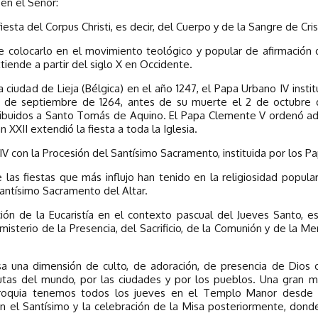
en el Señor:
sta del Corpus Christi, es decir, del Cuerpo y de la Sangre de Cris
ue colocarlo en el movimiento teológico y popular de afirmación d
xtiende a partir del siglo X en Occidente.
ciudad de Lieja (Bélgica) en el año 1247, el Papa Urbano IV institu
 8 de septiembre de 1264, antes de su muerte el 2 de octubre 
tribuidos a Santo Tomás de Aquino. El Papa Clemente V ordenó adop
an XXII extendió la fiesta a toda la Iglesia.
 XIV con la Procesión del Santísimo Sacramento, instituida por los P
e las fiestas que más influjo han tenido en la religiosidad popu
Santísimo Sacramento del Altar.
ución de la Eucaristía en el contexto pascual del Jueves Santo, 
sterio de la Presencia, del Sacrificio, de la Comunión y de la Me
sa una dimensión de culto, de adoración, de presencia de Dios 
tas del mundo, por las ciudades y por los pueblos. Una gran ma
roquia tenemos todos los jueves en el Templo Manor desde las
n el Santísimo y la celebración de la Misa posteriormente, donde 