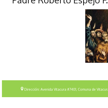
Dirección: Avenida Vitacura #7401, Comuna de Vitacur