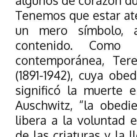
algunos de corazón du
Tenemos que estar ate
un mero símbolo, 
contenido. Como 
contemporánea, Ter
(1891-1942), cuya obe
significó la muerte
Auschwitz, “la obedi
libera a la voluntad 
de las criaturas y la l