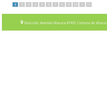
1
2
3
4
5
6
7
8
9
10
>
>>
Dirección: Avenida Vitacura #7401, Comuna de Vitacur