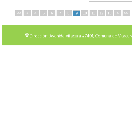
<<
<
4
5
6
7
8
9
10
11
12
13
>
>>
Dirección: Avenida Vitacura #7401, Comuna de Vitacur