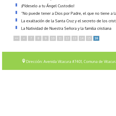
¡Pídeselo a tu Ángel Custodio!
“No puede tener a Dios por Padre, el que no tiene a l
La exaltación de la Santa Cruz y el secreto de los cris
La Natividad de Nuestra Señora y la familia cristiana
<<
<
7
8
9
10
11
12
13
14
15
16
Dirección: Avenida Vitacura #7401, Comuna de Vitacur